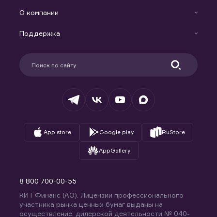
Готовые решения
Индивидуальный Инвестиционный Счет
О компании
Маржинальное кредитование
Новости
Доверительное управление капиталом
Поддержка
Контакты
Карьера в компании
Поддержка
Партнерам
Информация для клиентов
Удостоверяющий центр
Техническая поддержка
Раскрытие обязательной информации
Налогообложение
Депозитарий
База знаний
Вопросы и ответы
App store
Google play
RuStore
AppGallery
8 800 700-00-55
КИТ Финанс (АО). Лицензии профессионального
участника рынка ценных бумаг выданы на
осуществление: дилерской деятельности № 040-