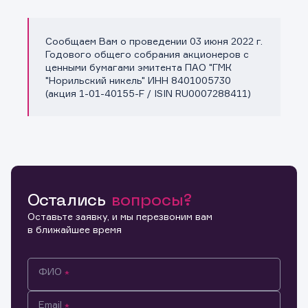
Сообщаем Вам о проведении 03 июня 2022 г.
Копировать ссылку
Годового общего собрания акционеров с
ценными бумагами эмитента ПАО "ГМК
"Норильский никель" ИНН 8401005730
(акция 1-01-40155-F / ISIN RU0007288411)
Остались
вопросы?
Оставьте заявку, и мы перезвоним вам
в ближайшее время
ФИО
Email