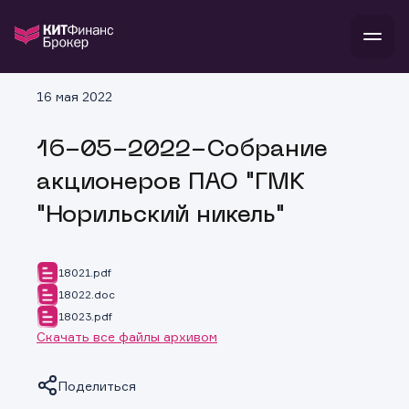
В
16 мая 2022
Войти
Стать клиентом
Л
16-05-2022-Собрание
В
В
В
инвестиции
акционеров ПАО "ГМК
банкам и компаниям
о компании
"Норильский никель"
поддержка
и
о 
п
тарифы
с 
н
и
г
к
т
18021.pdf
ан
ка
н
18022.doc
и
п
ба
18023.pdf
м
у
во
до
р
Скачать все файлы архивом
о
д
Поделиться