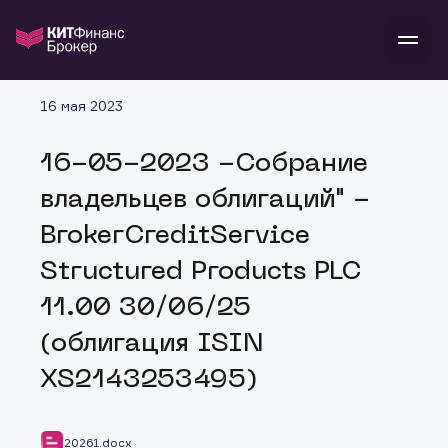
В
16 мая 2023
Войти
Стать клиентом
Л
16-05-2023 -Собрание
В
В
В
инвестиции
владельцев облигаций" -
банкам и компаниям
о компании
BrokerCreditService
поддержка
и
о 
п
тарифы
Structured Products PLC
с 
н
и
г
к
т
11.00 30/06/25
ан
ка
н
и
п
ба
(облигация ISIN
м
у
во
до
р
XS2143253495)
о
д
20261.docx