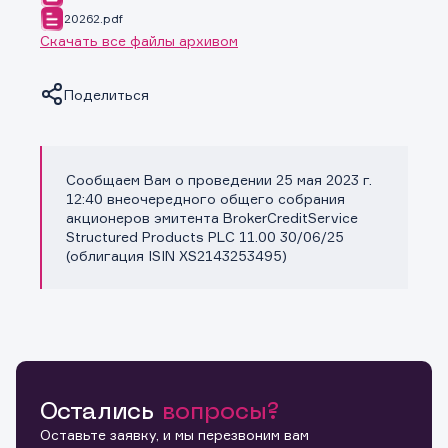
20262.pdf
Скачать все файлы архивом
Поделиться
Сообщаем Вам о проведении 25 мая 2023 г.
Копировать ссылку
12:40 внеочередного общего собрания
акционеров эмитента BrokerCreditService
Structured Products PLC 11.00 30/06/25
(облигация ISIN XS2143253495)
Остались
вопросы?
Оставьте заявку, и мы перезвоним вам