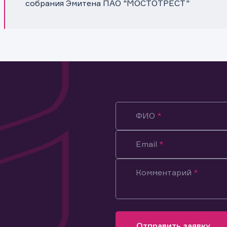
собрания Эмитена ПАО "МОСТОТРЕСТ"
ФИО
Email
Комментарий
ация предназначена только для клиентов, владеющих
ми эмитента.
оящим подтверждаю, что обладаю всеми необходимыми полно
Отправить заявку