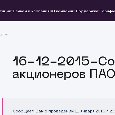
тиции
Банкам и компаниям
О компании
Поддержка
Тарифы
еров
Полезные ссылки
Полезные ссылки
Документы
Документы
QUIK
Вопросы и ответы
Реквизиты
16-12-2015-Со
акционеров ПА
Сообщаем Вам о проведении 11 января 2016 г. 2