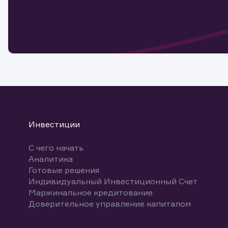
Обр
Обр
Заяв
для 
мате
Спасибо
бума
Ваше об
Спасибо!
ближайш
указ
може
Скачат
Инвестиции
С чего начать
Аналитика
Готовые решения
Индивидуальный Инвестиционный Счет
Маржинальное кредитование
Доверительное управление капиталом