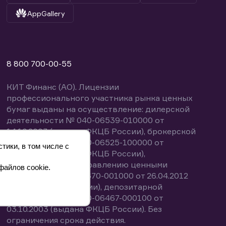
AppGallery
8 800 700-00-55
КИТ Финанс (АО). Лицензии
профессионального участника рынка ценных
бумаг выданы на осуществление: дилерской
деятельности № 040-06539-010000 от
14.10.2003 (выдана ФКЦБ России), брокерской
деятельности № 040-06525-100000 от
тики, в том числе с
14.10.2003 (выдана ФКЦБ России),
деятельности по управлению ценными
файлов cookie.
бумагами № 040-13670-001000 от 26.04.2012
(выдана ФСФР России), депозитарной
деятельности № 040-06467-000100 от
03.10.2003 (выдана ФКЦБ России). Без
ограничения срока действия.