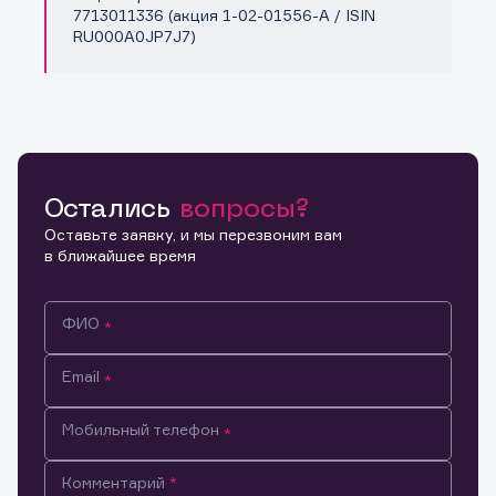
7713011336 (акция 1-02-01556-A / ISIN
RU000A0JP7J7)
Остались
вопросы?
Оставьте заявку, и мы перезвоним вам
в ближайшее время
ФИО
Email
Мобильный телефон
Информация предназначена только для клиентов,
Комментарий