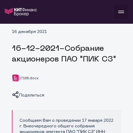
В
16 декабря 2021
Войти
Стать клиентом
Л
16-12-2021-Собрание
В
В
В
инвестиции
акционеров ПАО "ПИК СЗ"
банкам и компаниям
о компании
поддержка
и
о 
п
тарифы
17166.docx
с 
н
и
г
к
т
ан
ка
н
Поделиться
и
п
ба
м
у
во
до
р
о
д
Сообщаем Вам о проведении 17 января 2022
Копировать ссылку
г. Внеочередного общего собрания
акционеров эмитента ПАО "ПИК СЗ" ИНН