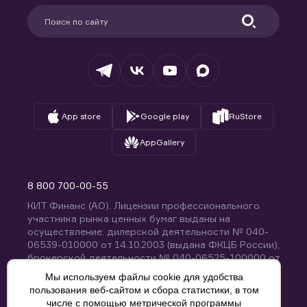
Партнерам
Информация для клиентов
Удостоверяющий центр
Техническая поддержка
Раскрытие обязательной информации
Налогообложение
Депозитарий
База знаний
Вопросы и ответы
App store
Google play
RuStore
AppGallery
8 800 700-00-55
КИТ Финанс (АО). Лицензии профессионального
участника рынка ценных бумаг выданы на
осуществление: дилерской деятельности № 040-
06539-010000 от 14.10.2003 (выдана ФКЦБ России),
брокерской деятельности № 040-06525-100000 от
14.10.2003 (выдана ФКЦБ России), деятельности по
Мы используем файлы cookie для удобства
управлению ценными бумагами № 040-13670-
пользования веб-сайтом и сбора статистики, в том
001000 от 26.04.2012 (выдана ФСФР России),
числе с помощью метрической программы