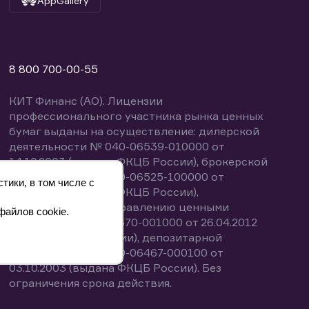
AppGallery
8 800 700-00-55
КИТ Финанс (АО). Лицензии
профессионального участника рынка ценных
бумаг выданы на осуществление: дилерской
деятельности № 040-06539-010000 от
14.10.2003 (выдана ФКЦБ России), брокерской
деятельности № 040-06525-100000 от
тики, в том числе с
14.10.2003 (выдана ФКЦБ России),
деятельности по управлению ценными
файлов cookie.
бумагами № 040-13670-001000 от 26.04.2012
(выдана ФСФР России), депозитарной
деятельности № 040-06467-000100 от
03.10.2003 (выдана ФКЦБ России). Без
ограничения срока действия.