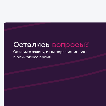
Остались
вопросы?
Оставьте заявку, и мы перезвоним вам
в ближайшее время
Информ
актива
Наст
Обр
Обр
Заяв
для 