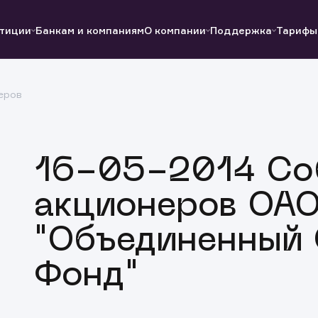
тиции
Банкам и компаниям
О компании
Поддержка
Тарифы
еров
Полезные ссылки
Полезные ссылки
Документы
Документы
QUIK
Вопросы и ответы
Реквизиты
16-05-2014 Со
акционеров ОА
"Объединенный
Фонд"