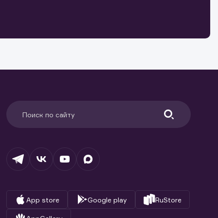
о ценным
ранение
и.
App store
Google play
RuStore