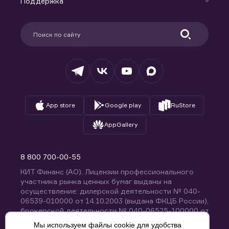
Поддержка
Контакты
Карьера в компании
Поддержка
Партнерам
Информация для клиентов
Удостоверяющий центр
Техническая поддержка
Раскрытие обязательной информации
Налогообложение
Депозитарий
База знаний
Вопросы и ответы
App store
Google play
RuStore
AppGallery
8 800 700-00-55
КИТ Финанс (АО). Лицензии профессионального
участника рынка ценных бумаг выданы на
осуществление: дилерской деятельности № 040-
06539-010000 от 14.10.2003 (выдана ФКЦБ России),
брокерской деятельности № 040-06525-100000 от
14.10.2003 (выдана ФКЦБ России), деятельности по
Мы используем файлы cookie для удобства