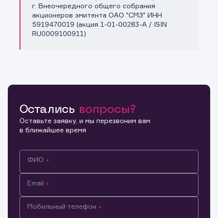
Копировать ссылку
г. Внеочередного общего собрания
акционеров эмитента ОАО "СМЗ" ИНН
5919470019 (акция 1-01-00283-A / ISIN
RU0009100911)
Остались
вопросы?
Оставьте заявку, и мы перезвоним вам
в ближайшее время
ФИО
Email
Мобильный телефон