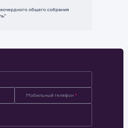
внеочердного общего собрания
ль"
Мобильный телефон