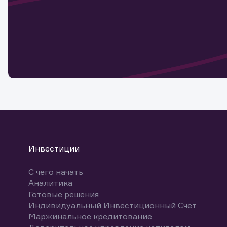
Наст
Обр
Обр
Заяв
для 
мате
Спасибо
бума
Ваше об
Спасибо!
ближайш
указ
може
Скачат
Инвестиции
С чего начать
Аналитика
Готовые решения
Индивидуальный Инвестиционный Счет
Маржинальное кредитование