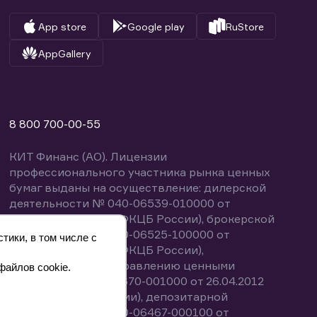
App store
Google play
RuStore
AppGallery
8 800 700-00-55
КИТ Финанс (АО). Лицензии
профессионального участника рынка ценных
бумаг выданы на осуществление: дилерской
деятельности № 040-06539-010000 от
14.10.2003 (выдана ФКЦБ России), брокерской
деятельности № 040-06525-100000 от
тики, в том числе с
14.10.2003 (выдана ФКЦБ России),
деятельности по управлению ценными
файлов cookie.
бумагами № 040-13670-001000 от 26.04.2012
(выдана ФСФР России), депозитарной
деятельности № 040-06467-000100 от