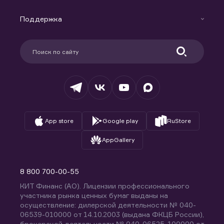
Маржинальное кредитование
Новости
Доверительное управление капиталом
Поддержка
Контакты
Карьера в компании
Поддержка
Партнерам
Информация для клиентов
Удостоверяющий центр
Техническая поддержка
Раскрытие обязательной информации
Налогообложение
Депозитарий
База знаний
Вопросы и ответы
App store
Google play
RuStore
AppGallery
8 800 700-00-55
КИТ Финанс (АО). Лицензии профессионального
участника рынка ценных бумаг выданы на
осуществление: дилерской деятельности № 040-
06539-010000 от 14.10.2003 (выдана ФКЦБ России),
брокерской деятельности № 040-06525-100000 от