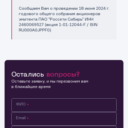
Сообщаем Вам о проведении 18 июня 2024 г.
Копировать ссылку
годового общего собрания акционеров
эмитента ПАО "Россети Сибирь" ИНН
2460069527 (акция 1-01-12044-F / ISIN
RU000A0JPPF0)
Остались
вопросы?
Оставьте заявку, и мы перезвоним вам
в ближайшее время
ФИО
Email