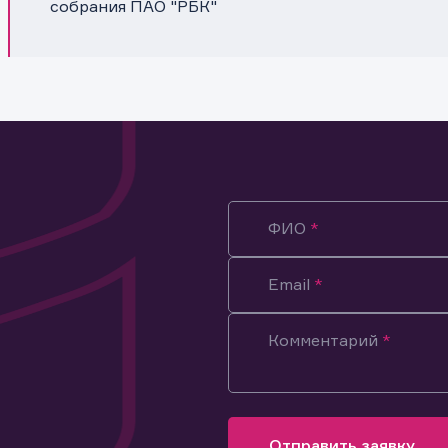
собрания ПАО "РБК"
ФИО
Email
Комментарий
ация предназначена только для клиентов, владеющих
ми эмитента.
оящим подтверждаю, что обладаю всеми необходимыми полно
Отправить заявку