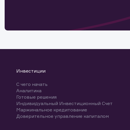
Обр
Обр
Заяв
для 
мате
Спасибо
бума
Ваше об
Спасибо!
ближайш
указ
може
Скачат
Инвестиции
С чего начать
Аналитика
Готовые решения
Индивидуальный Инвестиционный Счет
Маржинальное кредитование
Доверительное управление капиталом