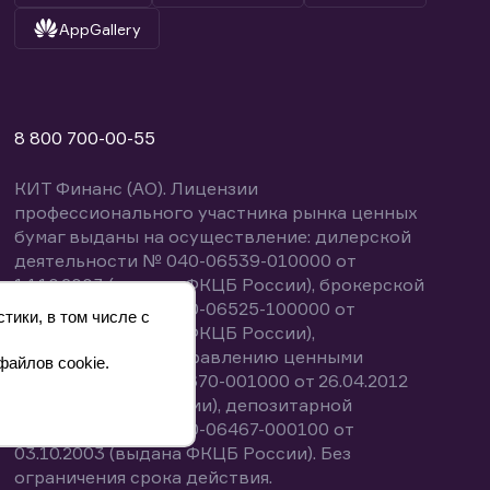
AppGallery
8 800 700-00-55
КИТ Финанс (АО). Лицензии
профессионального участника рынка ценных
бумаг выданы на осуществление: дилерской
деятельности № 040-06539-010000 от
14.10.2003 (выдана ФКЦБ России), брокерской
деятельности № 040-06525-100000 от
тики, в том числе с
14.10.2003 (выдана ФКЦБ России),
деятельности по управлению ценными
файлов cookie.
бумагами № 040-13670-001000 от 26.04.2012
(выдана ФСФР России), депозитарной
деятельности № 040-06467-000100 от
03.10.2003 (выдана ФКЦБ России). Без
ограничения срока действия.