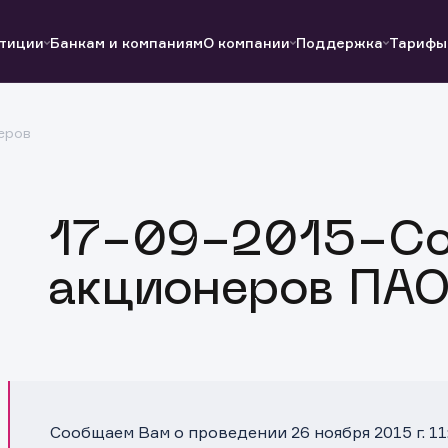
тиции
Банкам и компаниям
О компании
Поддержка
Тарифы
еров
Полезные ссылки
Полезные ссылки
Документы
Документы
QUIK
Вопросы и ответы
Реквизиты
17-09-2015-Со
акционеров ПАО
Сообщаем Вам о проведении 26 ноября 2015 г. 1