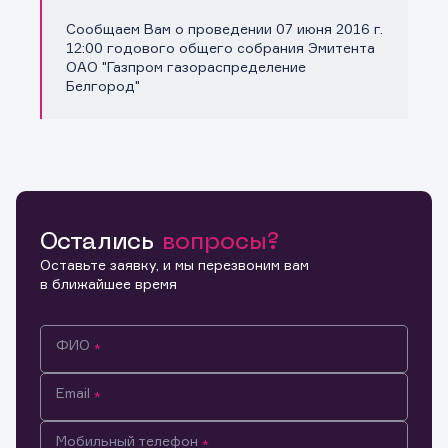
Сообщаем Вам о проведении 07 июня 2016 г.
Копировать ссылку
12:00 годового общего собрания Эмитента
ОАО "Газпром газораспределение
Белгород"
Остались
вопросы?
Оставьте заявку, и мы перезвоним вам
в ближайшее время
ФИО
Email
Мобильный телефон