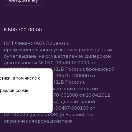
AppGallery
8 800 700-00-55
КИТ Финанс (АО). Лицензии
профессионального участника рынка ценных
бумаг выданы на осуществление: дилерской
деятельности № 040-06539-010000 от
14.10.2003 (выдана ФКЦБ России), брокерской
деятельности № 040-06525-100000 от
тики, в том числе с
14.10.2003 (выдана ФКЦБ России),
деятельности по управлению ценными
файлов cookie.
бумагами № 040-13670-001000 от 26.04.2012
(выдана ФСФР России), депозитарной
деятельности № 040-06467-000100 от
03.10.2003 (выдана ФКЦБ России). Без
ограничения срока действия.