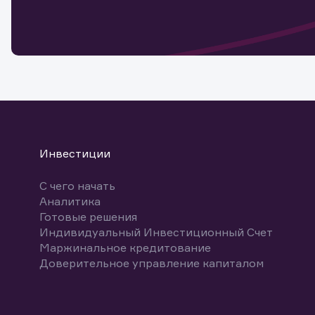
мате
Спасибо
бума
Ваше об
Спасибо!
ближайш
указ
може
Скачат
Инвестиции
С чего начать
Аналитика
Готовые решения
Индивидуальный Инвестиционный Счет
Маржинальное кредитование
Доверительное управление капиталом