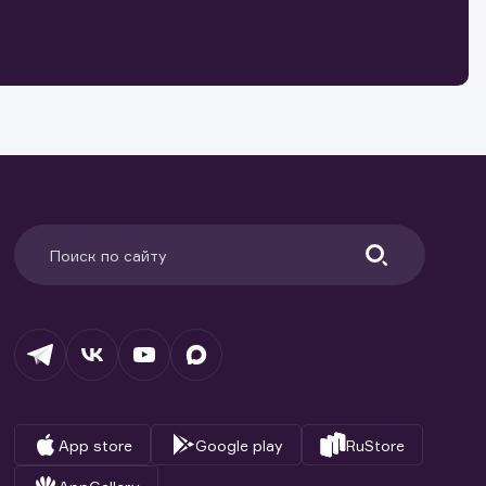
о ценным
ранение
и.
App store
Google play
RuStore