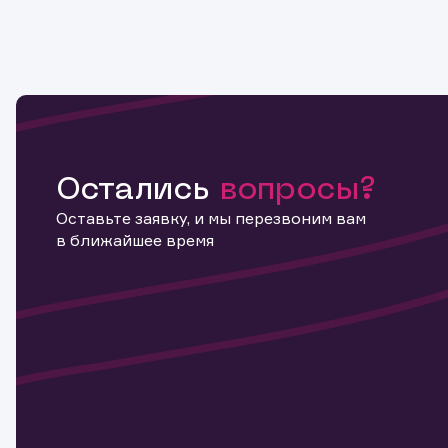
Остались
вопросы?
Оставьте заявку, и мы перезвоним вам
в ближайшее время
Информ
актива
Наст
Обр
Обр
Заяв
для 