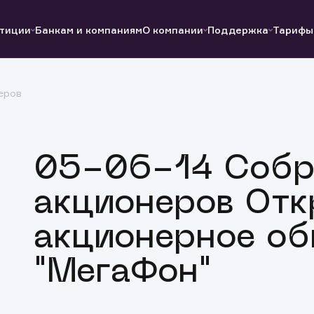
тиции
Банкам и компаниям
О компании
Поддержка
Тарифы
еров
Полезные ссылки
Полезные ссылки
Документы
Документы
QUIK
Вопросы и ответы
Реквизиты
05-06-14 Собр
акционеров Отк
акционерное об
"МегаФон"