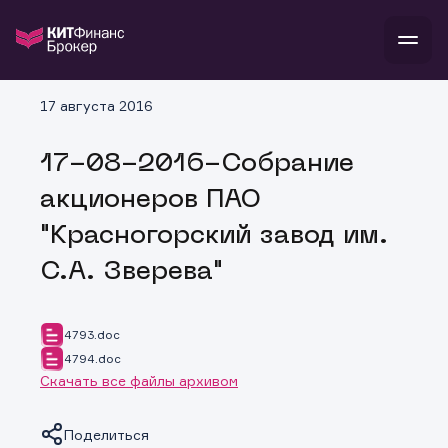
В
17 августа 2016
Войти
Стать клиентом
Л
17-08-2016-Собрание
В
В
В
инвестиции
акционеров ПАО
банкам и компаниям
о компании
"Красногорский завод им.
поддержка
и
о 
п
тарифы
С.А. Зверева"
с 
н
и
г
к
т
ан
ка
н
и
п
ба
4793.doc
м
у
во
4794.doc
до
р
Скачать все файлы архивом
о
д
Поделиться