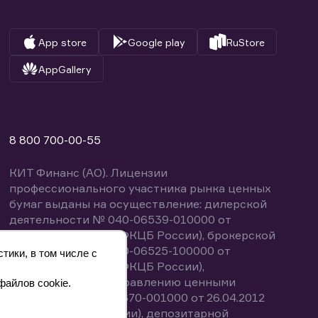
App store
Google play
RuStore
AppGallery
8 800 700-00-55
КИТ Финанс (АО). Лицензии
профессионального участника рынка ценных
бумаг выданы на осуществление: дилерской
деятельности № 040-06539-010000 от
14.10.2003 (выдана ФКЦБ России), брокерской
деятельности № 040-06525-100000 от
тики, в том числе с
14.10.2003 (выдана ФКЦБ России),
деятельности по управлению ценными
файлов cookie.
бумагами № 040-13670-001000 от 26.04.2012
(выдана ФСФР России), депозитарной