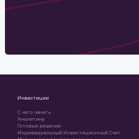
актива
Наст
Обр
Обр
Заяв
для 
мате
Спасибо
бума
Ваше об
Спасибо!
ближайш
указ
може
Скачат
Инвестиции
С чего начать
Аналитика
Готовые решения
Индивидуальный Инвестиционный Счет