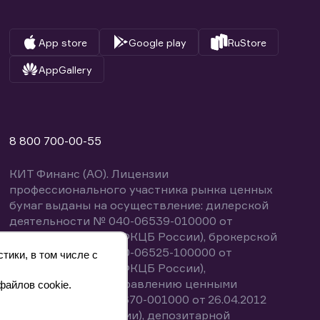
App store
Google play
RuStore
AppGallery
8 800 700-00-55
КИТ Финанс (АО). Лицензии
профессионального участника рынка ценных
бумаг выданы на осуществление: дилерской
деятельности № 040-06539-010000 от
14.10.2003 (выдана ФКЦБ России), брокерской
деятельности № 040-06525-100000 от
тики, в том числе с
14.10.2003 (выдана ФКЦБ России),
деятельности по управлению ценными
файлов cookie.
бумагами № 040-13670-001000 от 26.04.2012
(выдана ФСФР России), депозитарной