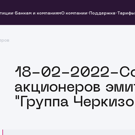
тиции
Банкам и компаниям
О компании
Поддержка
Тарифы
еров
Полезные ссылки
Полезные ссылки
Документы
Документы
QUIK
Вопросы и ответы
Реквизиты
18-02-2022-С
акционеров эми
"Группа Черкизо