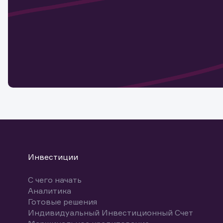
актива
Наст
Обр
Обр
Заяв
для 
мате
Спасибо
бума
Ваше об
Спасибо!
ближайш
указ
може
Скачат
Инвестиции
С чего начать
Аналитика
Готовые решения
Индивидуальный Инвестиционный Счет