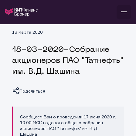
В
18 марта 2020
Войти
Стать клиентом
Л
18-03-2020-Собрание
В
В
В
инвестиции
акционеров ПАО "Татнефть"
банкам и компаниям
о компании
им. В.Д. Шашина
поддержка
и
о 
п
тарифы
с 
н
и
г
к
т
Поделиться
ан
ка
н
и
п
ба
м
у
во
до
р
Сообщаем Вам о проведении 17 июня 2020 г.
о
д
Копировать ссылку
10:00 МСК годового общего собрания
акционеров ПАО "Татнефть" им. В.Д.
Шашина