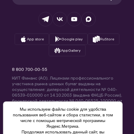
Раскрытие обязательной информации
Налогообложение
Депозитарий
База знаний
Вопросы и ответы
App store
Google play
RuStore
AppGallery
8 800 700-00-55
КИТ Финанс (АО). Лицензии профессионального
участника рынка ценных бумаг выданы на
осуществление: дилерской деятельности № 040-
06539-010000 от 14.10.2003 (выдана ФКЦБ России),
брокерской деятельности № 040-06525-100000 от
14.10.2003 (выдана ФКЦБ России), деятельности по
Мы используем файлы cookie для удобства
управлению ценными бумагами № 040-13670-
пользования веб-сайтом и сбора статистики, в том
001000 от 26.04.2012 (выдана ФСФР России),
числе с помощью метрической программы
депозитарной деятельности № 040-06467-000100
Яндекс.Метрика.
от 03.10.2003 (выдана ФКЦБ России). Без
Продолжая использовать данный сайт, вы