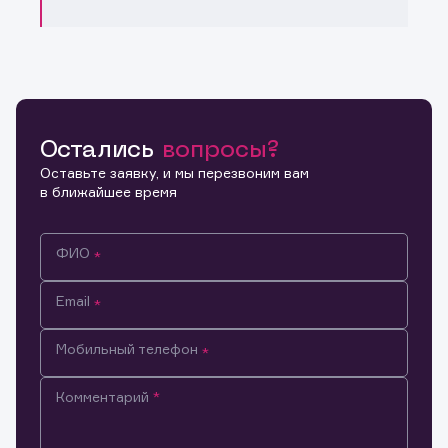
Остались
вопросы?
Оставьте заявку, и мы перезвоним вам
в ближайшее время
ФИО
Email
Мобильный телефон
Комментарий
Информация предназначена только для клиентов,
владеющих активами эмитента.
Настоящим подтверждаю, что обладаю всеми