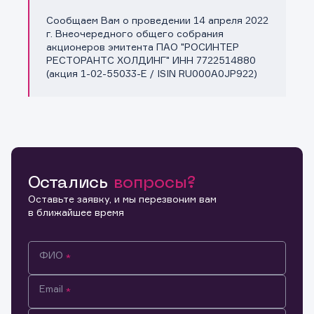
Сообщаем Вам о проведении 14 апреля 2022
Копировать ссылку
г. Внеочередного общего собрания
акционеров эмитента ПАО "РОСИНТЕР
РЕСТОРАНТС ХОЛДИНГ" ИНН 7722514880
(акция 1-02-55033-E / ISIN RU000A0JP922)
Остались
вопросы?
Оставьте заявку, и мы перезвоним вам
в ближайшее время
ФИО
Email