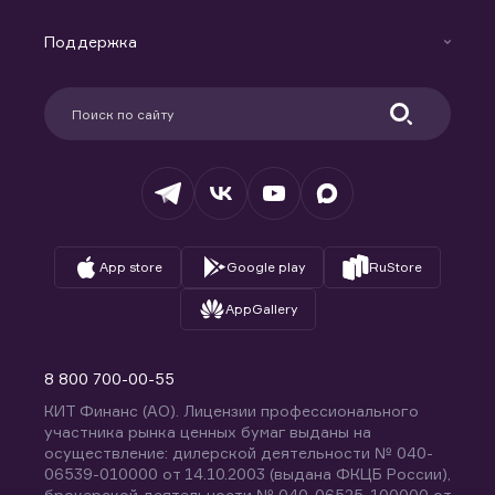
Маржинальное кредитование
Новости
Доверительное управление капиталом
Поддержка
Контакты
Карьера в компании
Поддержка
Партнерам
Информация для клиентов
Удостоверяющий центр
Техническая поддержка
Раскрытие обязательной информации
Налогообложение
Депозитарий
База знаний
Вопросы и ответы
App store
Google play
RuStore
AppGallery
8 800 700-00-55
КИТ Финанс (АО). Лицензии профессионального
участника рынка ценных бумаг выданы на
осуществление: дилерской деятельности № 040-
06539-010000 от 14.10.2003 (выдана ФКЦБ России),
брокерской деятельности № 040-06525-100000 от