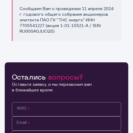
Сообщаем Вам о проведении 11 апреля 2024
Копировать ссылку
г. годового общего собрания акционеров
эмитента ПАО ГК "ТНС энерго" ИНН
7705541227 (акция 1-01-15521-A / ISIN
RU000A0JUCQ5)
Остались
вопросы?
Оставьте заявку, и мы перезвоним вам
в ближайшее время
ФИО
Email