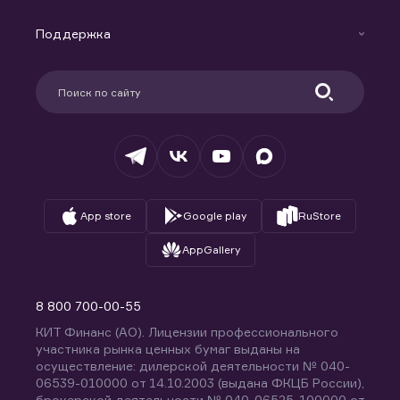
Маржинальное кредитование
Новости
Доверительное управление капиталом
Поддержка
Контакты
Карьера в компании
Поддержка
Партнерам
Информация для клиентов
Удостоверяющий центр
Техническая поддержка
Раскрытие обязательной информации
Налогообложение
Депозитарий
База знаний
Вопросы и ответы
App store
Google play
RuStore
AppGallery
8 800 700-00-55
КИТ Финанс (АО). Лицензии профессионального
участника рынка ценных бумаг выданы на
осуществление: дилерской деятельности № 040-
06539-010000 от 14.10.2003 (выдана ФКЦБ России),
брокерской деятельности № 040-06525-100000 от