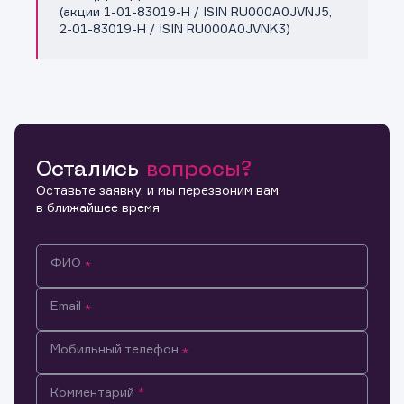
(акции 1-01-83019-H / ISIN RU000A0JVNJ5,
2-01-83019-H / ISIN RU000A0JVNK3)
Остались
вопросы?
Оставьте заявку, и мы перезвоним вам
в ближайшее время
ФИО
Email
Мобильный телефон
Информация предназначена только для клиентов,
Комментарий