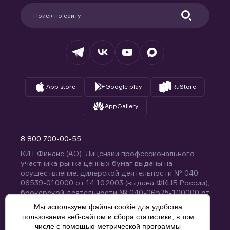
Партнерам
Информация для клиентов
Удостоверяющий центр
Техническая поддержка
Раскрытие обязательной информации
Налогообложение
Депозитарий
База знаний
Вопросы и ответы
App store
Google play
RuStore
AppGallery
8 800 700-00-55
КИТ Финанс (АО). Лицензии профессионального
участника рынка ценных бумаг выданы на
осуществление: дилерской деятельности № 040-
06539-010000 от 14.10.2003 (выдана ФКЦБ России),
брокерской деятельности № 040-06525-100000 от
14.10.2003 (выдана ФКЦБ России), деятельности по
Мы используем файлы cookie для удобства
управлению ценными бумагами № 040-13670-
пользования веб-сайтом и сбора статистики, в том
001000 от 26.04.2012 (выдана ФСФР России),
числе с помощью метрической программы