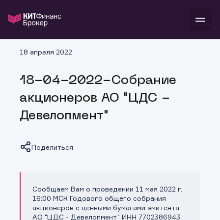
В
18 апреля 2022
Войти
Стать клиентом
Л
18-04-2022-Собрание
В
В
В
инвестиции
акционеров АО "ЦДС -
банкам и компаниям
о компании
Девелопмент"
поддержка
и
о 
п
тарифы
с 
н
и
г
к
т
Поделиться
ан
ка
н
и
п
ба
м
у
во
до
р
Сообщаем Вам о проведении 11 мая 2022 г.
о
д
Копировать ссылку
16:00 МСК Годового общего собрания
акционеров с ценными бумагами эмитента
АО "ЦДС - Девелопмент" ИНН 7702386943