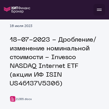
В
18 июля 2023
Войти
Стать клиентом
Л
18-07-2023 - Дробление/
В
В
В
инвестиции
изменение номинальной
банкам и компаниям
о компании
стоимости - Invesco
поддержка
и
о 
п
тарифы
NASDAQ Internet ETF
с 
н
и
г
к
т
(акции ИФ ISIN
ан
ка
н
и
п
ба
US46137V5306)
м
у
во
до
р
о
д
21355.docx