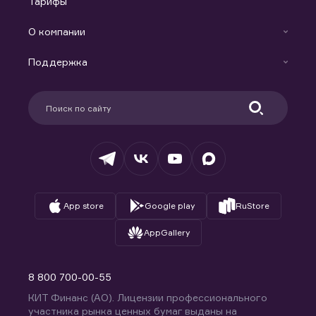
Тарифы
Аналитика
Готовые решения
Индивидуальный Инвестиционный Счет
О компании
Маржинальное кредитование
Новости
Доверительное управление капиталом
Поддержка
Контакты
Карьера в компании
Поддержка
Партнерам
Информация для клиентов
Удостоверяющий центр
Техническая поддержка
Раскрытие обязательной информации
Налогообложение
Депозитарий
База знаний
Вопросы и ответы
App store
Google play
RuStore
AppGallery
8 800 700-00-55
КИТ Финанс (АО). Лицензии профессионального
участника рынка ценных бумаг выданы на