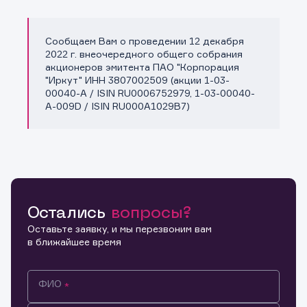
Сообщаем Вам о проведении 12 декабря
Копировать ссылку
2022 г. внеочередного общего собрания
акционеров эмитента ПАО "Корпорация
"Иркут" ИНН 3807002509 (акции 1-03-
00040-A / ISIN RU0006752979, 1-03-00040-
A-009D / ISIN RU000A1029B7)
Остались
вопросы?
Оставьте заявку, и мы перезвоним вам
в ближайшее время
ФИО