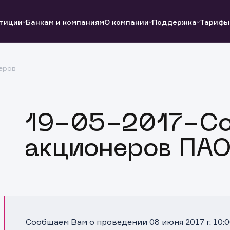
тиции
Банкам и компаниям
О компании
Поддержка
Тарифы
еров
Полезные ссылки
Полезные ссылки
Документы
Документы
QUIK
Вопросы и ответы
Реквизиты
19-05-2017-Со
акционеров ПА
Сообщаем Вам о проведении 08 июня 2017 г. 10: