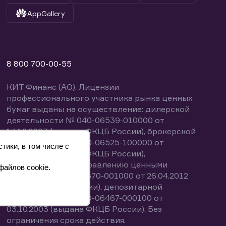
AppGallery
8 800 700-00-55
КИТ Финанс (АО). Лицензии
профессионального участника рынка ценных
бумаг выданы на осуществление: дилерской
деятельности № 040-06539-010000 от
14.10.2003 (выдана ФКЦБ России), брокерской
деятельности № 040-06525-100000 от
тики, в том числе с
14.10.2003 (выдана ФКЦБ России),
деятельности по управлению ценными
файлов cookie.
бумагами № 040-13670-001000 от 26.04.2012
(выдана ФСФР России), депозитарной
деятельности № 040-06467-000100 от
03.10.2003 (выдана ФКЦБ России). Без
ограничения срока действия.