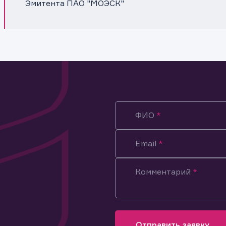
Эмитента ПАО "МОЭСК"
ФИО
Email
Комментарий
ация предназначена только для клиентов, владеющих
ми эмитента.
оящим подтверждаю, что обладаю всеми необходимыми полно
Отправить заявку