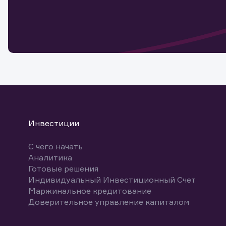
Обр
Обр
Заяв
для 
мате
Спасибо
бума
Ваше об
Спасибо!
ближайш
указ
може
Скачат
Инвестиции
С чего начать
Аналитика
Готовые решения
Индивидуальный Инвестиционный Счет
Маржинальное кредитование
Доверительное управление капиталом