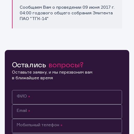
Сообщаем Вам о проведении 09 июня 2017 г.
Копировать ссылку
04:00 годового общего собрания Эмитента
ПАО "ТГК-14"
Остались
вопросы?
Оставьте заявку, и мы перезвоним вам
в ближайшее время
ФИО
Email
Мобильный телефон
Информация предназначена только для клиентов,