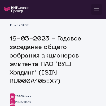
В
19 мая 2025
Войти
Стать клиентом
Л
19-05-2025 - Годовое
В
В
В
инвестиции
заседание общего
банкам и компаниям
о компании
собрания акционеров
поддержка
и
о 
п
тарифы
эмитента ПАО "ВУШ
с 
н
и
г
к
т
Холдинг" (ISIN
ан
ка
н
и
п
ба
RU000A105EX7)
м
у
во
до
р
о
д
28266.docx
28267.docx