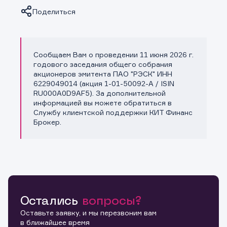
Поделиться
Сообщаем Вам о проведении 11 июня 2026 г.
Копировать ссылку
годового заседания общего собрания
акционеров эмитента ПАО "РЭСК" ИНН
6229049014 (акция 1-01-50092-A / ISIN
RU000A0D9AF5). За дополнительной
информацией вы можете обратиться в
Службу клиентской поддержки КИТ Финанс
Брокер.
Остались
вопросы?
Оставьте заявку, и мы перезвоним вам
в ближайшее время