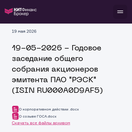
В
19 мая 2026
Войти
Стать клиентом
Л
19-05-2026 - Годовое
В
В
В
инвестиции
заседание общего
банкам и компаниям
о компании
собрания акционеров
поддержка
и
о 
п
тарифы
эмитента ПАО "РЭСК"
с 
н
и
г
к
т
(ISIN RU000A0D9AF5)
ан
ка
н
и
п
ба
м
у
во
до
р
О корпоративном действии .docx
о
д
О созыве ГОСА.docx
Скачать все файлы архивом