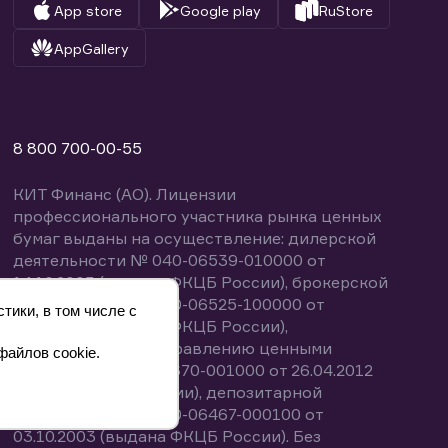
App store
Google play
RuStore
AppGallery
8 800 700-00-55
КИТ Финанс (АО). Лицензии
профессионального участника рынка ценных
бумаг выданы на осуществление: дилерской
деятельности № 040-06539-010000 от
14.10.2003 (выдана ФКЦБ России), брокерской
деятельности № 040-06525-100000 от
тики, в том числе с
14.10.2003 (выдана ФКЦБ России),
деятельности по управлению ценными
файлов cookie.
бумагами № 040-13670-001000 от 26.04.2012
(выдана ФСФР России), депозитарной
деятельности № 040-06467-000100 от
03.10.2003 (выдана ФКЦБ России). Без