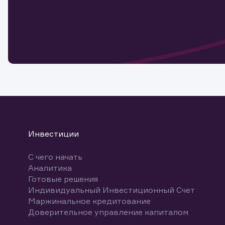
Наст
Обр
Обр
Заяв
для 
мате
Спасибо
бума
Ваше об
Спасибо!
ближайш
указ
може
Скачат
Инвестиции
С чего начать
Аналитика
Готовые решения
Индивидуальный Инвестиционный Счет
Маржинальное кредитование
Доверительное управление капиталом