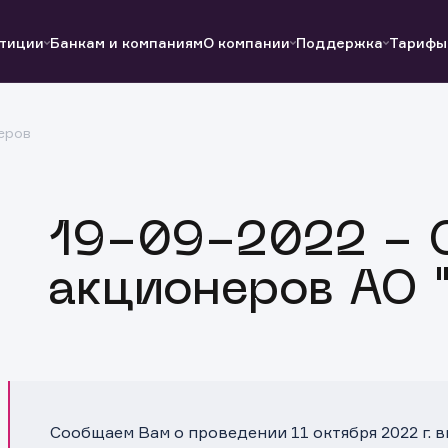
тиции
Банкам и компаниям
О компании
Поддержка
Тарифы
еров
Полезные ссылки
Полезные ссылки
Документы
Документы
QUIK
Вопросы и ответы
Реквизиты
19-09-2022 - 
акционеров АО 
Сообщаем Вам о проведении 11 октября 2022 г. 