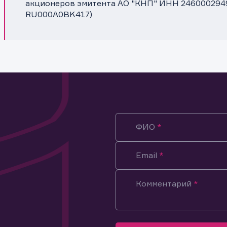
акционеров эмитента АО "КНП" ИНН 2460002949 (
RU000A0BK417)
ФИО
Email
Комментарий
ация предназначена только для клиентов, владеющих
ми эмитента.