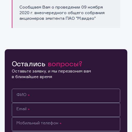
Сообщаем Вам о проведении 09 ноября
Копировать ссылку
2020 г. внеочередного общего собрания
акционеров эмитента ПАО "М.видео"
Остались
вопросы?
Оставьте заявку, и мы перезвоним вам
в ближайшее время
ФИО
Email
Мобильный телефон
Информация предназначена только для клиентов,