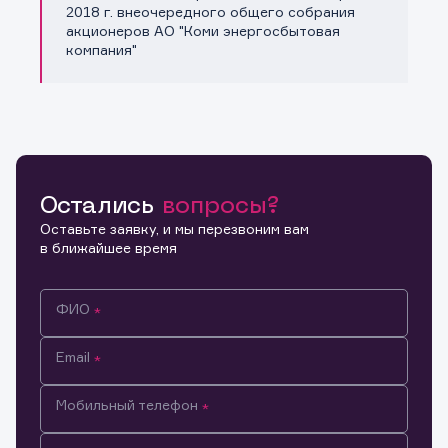
Копировать ссылку
2018 г. внеочередного общего собрания
акционеров АО "Коми энергосбытовая
компания"
Остались
вопросы?
Оставьте заявку, и мы перезвоним вам
в ближайшее время
ФИО
Email
Мобильный телефон
Информация предназначена только для клиентов,