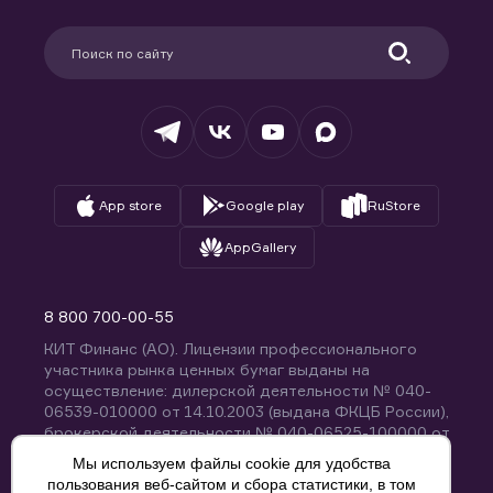
Карьера в компании
Поддержка
Партнерам
Информация для клиентов
Удостоверяющий центр
Техническая поддержка
Раскрытие обязательной информации
Налогообложение
Депозитарий
База знаний
Вопросы и ответы
App store
Google play
RuStore
AppGallery
8 800 700-00-55
КИТ Финанс (АО). Лицензии профессионального
участника рынка ценных бумаг выданы на
осуществление: дилерской деятельности № 040-
06539-010000 от 14.10.2003 (выдана ФКЦБ России),
брокерской деятельности № 040-06525-100000 от
14.10.2003 (выдана ФКЦБ России), деятельности по
Мы используем файлы cookie для удобства
управлению ценными бумагами № 040-13670-
пользования веб-сайтом и сбора статистики, в том