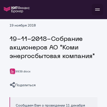
В
19 ноября 2018
Войти
Стать клиентом
Л
19-11-2018-Собрание
В
В
В
инвестиции
акционеров АО "Коми
банкам и компаниям
о компании
энергосбытовая компания"
поддержка
и
о 
п
тарифы
с 
н
и
г
к
т
9939.docx
ан
ка
н
и
п
ба
м
у
во
Поделиться
до
р
о
д
Сообщаем Вам о проведении 11 декабря