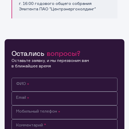
Копировать ссылку
г. 16:00 годового общего собрания
Эмитента ПАО "Центрэнергохолдинг"
Остались
вопросы?
Оставьте заявку, и мы перезвоним вам
в ближайшее время
ФИО
Email
Мобильный телефон
Информация предназначена только для клиентов,
Комментарий