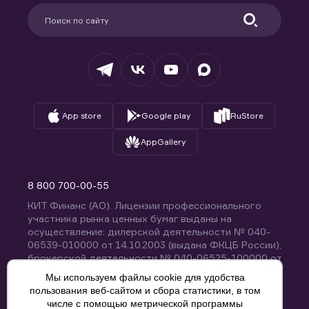
Партнерам
Информация для клиентов
Удостоверяющий центр
Техническая поддержка
Раскрытие обязательной информации
Налогообложение
Депозитарий
База знаний
Вопросы и ответы
App store
Google play
RuStore
AppGallery
8 800 700-00-55
КИТ Финанс (АО). Лицензии профессионального
участника рынка ценных бумаг выданы на
осуществление: дилерской деятельности № 040-
06539-010000 от 14.10.2003 (выдана ФКЦБ России),
брокерской деятельности № 040-06525-100000 от
14.10.2003 (выдана ФКЦБ России), деятельности по
Мы используем файлы cookie для удобства
управлению ценными бумагами № 040-13670-
пользования веб-сайтом и сбора статистики, в том
001000 от 26.04.2012 (выдана ФСФР России),
числе с помощью метрической программы