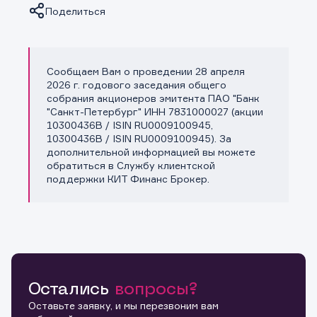
Поделиться
Сообщаем Вам о проведении 28 апреля
Копировать ссылку
2026 г. годового заседания общего
собрания акционеров эмитента ПАО "Банк
"Санкт-Петербург" ИНН 7831000027 (акции
10300436B / ISIN RU0009100945,
10300436B / ISIN RU0009100945). За
дополнительной информацией вы можете
обратиться в Службу клиентской
поддержки КИТ Финанс Брокер.
Остались
вопросы?
Оставьте заявку, и мы перезвоним вам