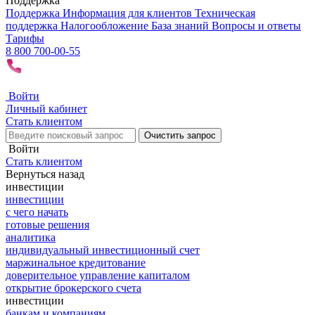
Поддержка
Поддержка
Информация для клиентов
Техническая
поддержка
Налогообложение
База знаний
Вопросы и ответы
Тарифы
8 800 700-00-55
Войти
Личный кабинет
Стать клиентом
Очистить запрос
Войти
Стать клиентом
Вернуться назад
инвестиции
инвестиции
с чего начать
готовые решения
аналитика
индивидуальный инвестиционный счет
маржинальное кредитование
доверительное управление капиталом
открытие брокерского счета
инвестиции
банкам и компаниям