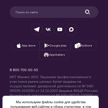
Карьера в компании
Поддержка
Партнерам
Информация для клиентов
Удостоверяющий центр
Техническая поддержка
Раскрытие обязательной информации
Налогообложение
Депозитарий
База знаний
Вопросы и ответы
App store
Google play
RuStore
AppGallery
8 800 700-00-55
КИТ Финанс (АО). Лицензии профессионального
участника рынка ценных бумаг выданы на
осуществление: дилерской деятельности № 040-
06539-010000 от 14.10.2003 (выдана ФКЦБ России),
брокерской деятельности № 040-06525-100000 от
14.10.2003 (выдана ФКЦБ России), деятельности по
Мы используем файлы cookie для удобства
управлению ценными бумагами № 040-13670-
пользования веб-сайтом и сбора статистики, в том