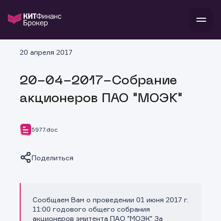
В
20 апреля 2017
Войти
Стать клиентом
Л
20-04-2017-Собрание
В
В
В
инвестиции
акционеров ПАО "МОЭК"
банкам и компаниям
о компании
поддержка
и
о 
п
тарифы
5977.doc
с 
н
и
г
к
т
ан
ка
н
Поделиться
и
п
ба
м
у
во
до
р
о
д
Сообщаем Вам о проведении 01 июня 2017 г.
Копировать ссылку
11:00 годового общего собрания
акционеров эмитента ПАО "МОЭК" За