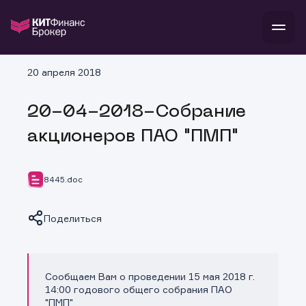
В
20 апреля 2018
Войти
Стать клиентом
Л
20-04-2018-Собрание
В
В
В
инвестиции
акционеров ПАО "ПМП"
банкам и компаниям
о компании
поддержка
и
о 
п
тарифы
8445.doc
с 
н
и
г
к
т
ан
ка
н
Поделиться
и
п
ба
м
у
во
до
р
о
д
Сообщаем Вам о проведении 15 мая 2018 г.
Копировать ссылку
14:00 годового общего собрания ПАО
"ПМП"