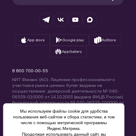
Раскрытие обязательной информации
Налогообложение
Депозитарий
База знаний
Вопросы и ответы
App store
Google play
RuStore
AppGallery
8 800 700-00-55
КИТ Финанс (АО). Лицензии профессионального
участника рынка ценных бумаг выданы на
осуществление: дилерской деятельности № 040-
06539-010000 от 14.10.2003 (выдана ФКЦБ России),
брокерской деятельности № 040-06525-100000 от
14.10.2003 (выдана ФКЦБ России), деятельности по
Мы используем файлы cookie для удобства
управлению ценными бумагами № 040-13670-
пользования веб-сайтом и сбора статистики, в том
001000 от 26.04.2012 (выдана ФСФР России),
числе с помощью метрической программы
депозитарной деятельности № 040-06467-000100
Яндекс.Метрика.
от 03.10.2003 (выдана ФКЦБ России). Без
Продолжая использовать данный сайт, вы