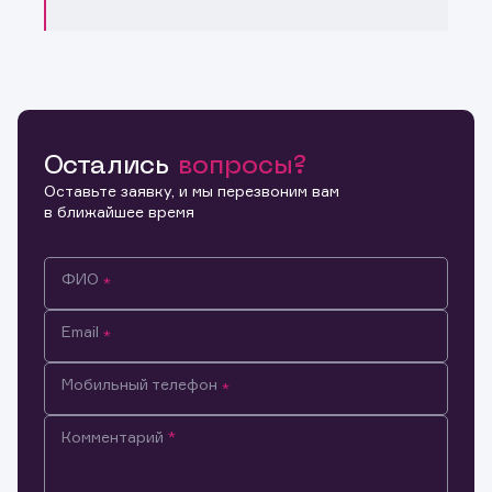
Остались
вопросы?
Оставьте заявку, и мы перезвоним вам
в ближайшее время
ФИО
Email
Мобильный телефон
Комментарий
Информация предназначена только для клиентов,
владеющих активами эмитента.
Настоящим подтверждаю, что обладаю всеми