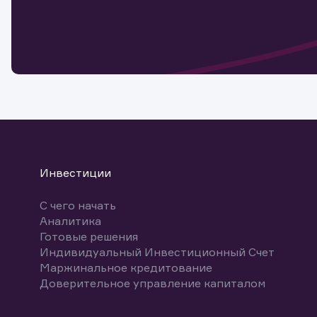
Обр
Обр
Заяв
для 
мате
Спасибо
бума
Ваше об
Спасибо!
ближайш
указ
може
Скачат
Инвестиции
С чего начать
Аналитика
Готовые решения
Индивидуальный Инвестиционный Счет
Маржинальное кредитование
Доверительное управление капиталом