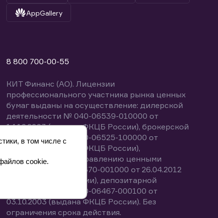
AppGallery
8 800 700-00-55
КИТ Финанс (АО). Лицензии
профессионального участника рынка ценных
бумаг выданы на осуществление: дилерской
деятельности № 040-06539-010000 от
14.10.2003 (выдана ФКЦБ России), брокерской
деятельности № 040-06525-100000 от
тики, в том числе с
14.10.2003 (выдана ФКЦБ России),
деятельности по управлению ценными
файлов cookie.
бумагами № 040-13670-001000 от 26.04.2012
(выдана ФСФР России), депозитарной
деятельности № 040-06467-000100 от
03.10.2003 (выдана ФКЦБ России). Без
ограничения срока действия.