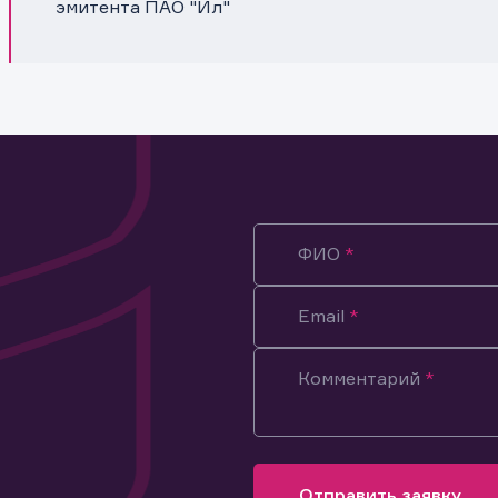
эмитента ПАО "Ил"
ФИО
Email
Комментарий
ация предназначена только для клиентов, владеющих
ми эмитента.
оящим подтверждаю, что обладаю всеми необходимыми полно
Отправить заявку