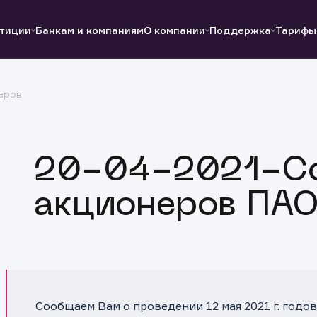
тиции
Банкам и компаниям
О компании
Поддержка
Тарифы
еров
Полезные ссылки
Полезные ссылки
Документы
Документы
QUIK
Вопросы и ответы
Реквизиты
20-04-2021-С
акционеров ПАО
Сообщаем Вам о проведении 12 мая 2021 г. год