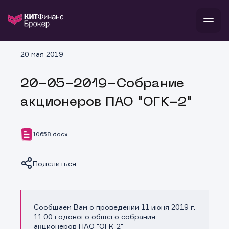
В
20 мая 2019
Войти
Стать клиентом
Л
20-05-2019-Собрание
В
В
В
инвестиции
акционеров ПАО "ОГК-2"
банкам и компаниям
о компании
поддержка
и
о 
п
тарифы
10658.docx
с 
н
и
г
к
т
ан
ка
н
Поделиться
и
п
ба
м
у
во
до
р
о
д
Сообщаем Вам о проведении 11 июня 2019 г.
Копировать ссылку
11:00 годового общего собрания
акционеров ПАО "ОГК-2"