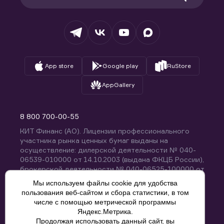
Раскрытие обязательной информации
Налогообложение
Депозитарий
База знаний
Вопросы и ответы
App store
Google play
RuStore
AppGallery
8 800 700-00-55
КИТ Финанс (АО). Лицензии профессионального
участника рынка ценных бумаг выданы на
осуществление: дилерской деятельности № 040-
06539-010000 от 14.10.2003 (выдана ФКЦБ России),
брокерской деятельности № 040-06525-100000 от
14.10.2003 (выдана ФКЦБ России), деятельности по
Мы используем файлы cookie для удобства
управлению ценными бумагами № 040-13670-
пользования веб-сайтом и сбора статистики, в том
001000 от 26.04.2012 (выдана ФСФР России),
числе с помощью метрической программы
депозитарной деятельности № 040-06467-000100
Яндекс.Метрика.
от 03.10.2003 (выдана ФКЦБ России). Без
Продолжая использовать данный сайт, вы