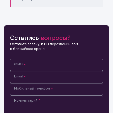
Остались
вопросы?
Оставьте заявку, и мы перезвоним вам
в ближайшее время
ФИО
Email
Мобильный телефон
Комментарий
Информация предназначена только для клиентов,
владеющих активами эмитента.
Настоящим подтверждаю, что обладаю всеми