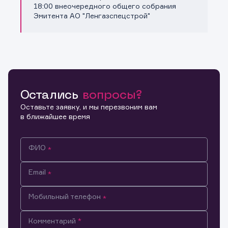
Копировать ссылку
18:00 внеочередного общего собрания
Эмитента АО "Ленгазспецстрой"
Остались
вопросы?
Оставьте заявку, и мы перезвоним вам
в ближайшее время
ФИО
Email
Мобильный телефон
Информация предназначена только для клиентов,
Комментарий