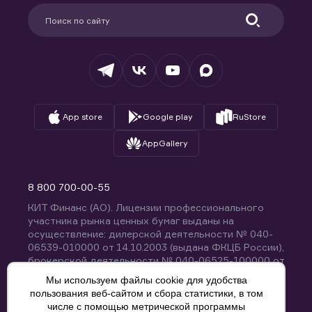
Партнерам
Информация для клиентов
Удостоверяющий центр
Техническая поддержка
Раскрытие обязательной информации
Налогообложение
Депозитарий
База знаний
Вопросы и ответы
App store
Google play
RuStore
AppGallery
8 800 700-00-55
КИТ Финанс (АО). Лицензии профессионального
участника рынка ценных бумаг выданы на
осуществление: дилерской деятельности № 040-
06539-010000 от 14.10.2003 (выдана ФКЦБ России),
брокерской деятельности № 040-06525-100000 от
14.10.2003 (выдана ФКЦБ России), деятельности по
Мы используем файлы cookie для удобства
управлению ценными бумагами № 040-13670-
пользования веб-сайтом и сбора статистики, в том
001000 от 26.04.2012 (выдана ФСФР России),
числе с помощью метрической программы