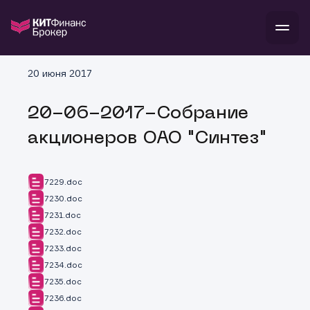
В
20 июня 2017
Войти
Стать клиентом
Л
20-06-2017-Собрание
В
В
В
инвестиции
акционеров ОАО "Синтез"
банкам и компаниям
о компании
поддержка
и
о 
п
тарифы
7229.doc
с 
н
и
7230.doc
г
к
т
ан
ка
н
7231.doc
и
п
ба
7232.doc
м
у
во
7233.doc
до
р
7234.doc
о
д
7235.doc
7236.doc