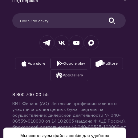
Поддержка
Контакты
Карьера в компании
Поддержка
Партнерам
Информация для клиентов
Удостоверяющий центр
Техническая поддержка
Раскрытие обязательной информации
Налогообложение
Депозитарий
База знаний
Вопросы и ответы
App store
Google play
RuStore
AppGallery
8 800 700-00-55
КИТ Финанс (АО). Лицензии профессионального
участника рынка ценных бумаг выданы на
осуществление: дилерской деятельности № 040-
06539-010000 от 14.10.2003 (выдана ФКЦБ России),
брокерской деятельности № 040-06525-100000 от
14.10.2003 (выдана ФКЦБ России), деятельности по
Мы используем файлы cookie для удобства