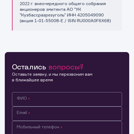
Копировать ссылку
2022 г. внеочередного общего собрания
акционеров эмитента АО "УК
"Кузбассразрезуголь" ИНН 4205049090
(акция 1-01-55008-E / ISIN RU000A0F6X68)
Остались
вопросы?
Оставьте заявку, и мы перезвоним вам
в ближайшее время
ФИО
Email
Мобильный телефон