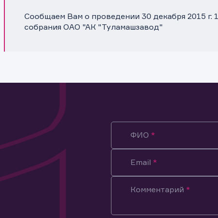
Сообщаем Вам о проведении 30 декабря 2015 г. 
собрания ОАО "АК "Туламашзавод"
ФИО
Email
Комментарий
ация предназначена только для клиентов, владеющих
ми эмитента.