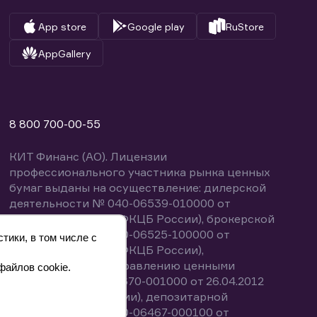
App store
Google play
RuStore
AppGallery
8 800 700-00-55
КИТ Финанс (АО). Лицензии
профессионального участника рынка ценных
бумаг выданы на осуществление: дилерской
деятельности № 040-06539-010000 от
14.10.2003 (выдана ФКЦБ России), брокерской
деятельности № 040-06525-100000 от
тики, в том числе с
14.10.2003 (выдана ФКЦБ России),
деятельности по управлению ценными
файлов cookie.
бумагами № 040-13670-001000 от 26.04.2012
(выдана ФСФР России), депозитарной
деятельности № 040-06467-000100 от