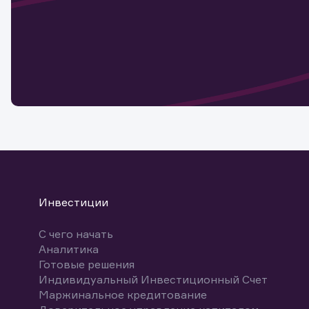
Наст
Обр
Обр
Заяв
для 
мате
Спасибо
бума
Ваше об
Спасибо!
ближайш
указ
може
Скачат
Инвестиции
С чего начать
Аналитика
Готовые решения
Индивидуальный Инвестиционный Счет
Маржинальное кредитование