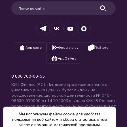
Партнерам
Информация для клиентов
Удостоверяющий центр
Техническая поддержка
Раскрытие обязательной информации
Налогообложение
Депозитарий
База знаний
Вопросы и ответы
App store
Google play
RuStore
AppGallery
8 800 700-00-55
КИТ Финанс (АО). Лицензии профессионального
участника рынка ценных бумаг выданы на
осуществление: дилерской деятельности № 040-
06539-010000 от 14.10.2003 (выдана ФКЦБ России),
брокерской деятельности № 040-06525-100000 от
14.10.2003 (выдана ФКЦБ России), деятельности по
Мы используем файлы cookie для удобства
управлению ценными бумагами № 040-13670-
пользования веб-сайтом и сбора статистики, в том
001000 от 26.04.2012 (выдана ФСФР России),
числе с помощью метрической программы