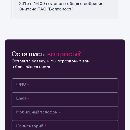
Копировать ссылку
2015 г. 16:00 годового общего собрания
Эмитена ПАО "Волгомост"
Остались
вопросы?
Оставьте заявку, и мы перезвоним вам
в ближайшее время
ФИО
Email
Мобильный телефон
Информация предназначена только для клиентов,
Комментарий