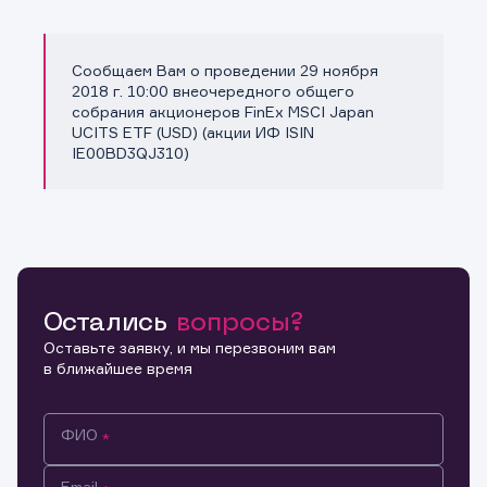
Сообщаем Вам о проведении 29 ноября
Копировать ссылку
2018 г. 10:00 внеочередного общего
собрания акционеров FinEx MSCI Japan
UCITS ETF (USD) (акции ИФ ISIN
IE00BD3QJ310)
Остались
вопросы?
Оставьте заявку, и мы перезвоним вам
в ближайшее время
ФИО
Email