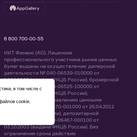
AppGallery
8 800 700-00-55
КИТ Финанс (АО). Лицензии
профессионального участника рынка ценных
бумаг выданы на осуществление: дилерской
деятельности № 040-06539-010000 от
14.10.2003 (выдана ФКЦБ России), брокерской
деятельности № 040-06525-100000 от
тики, в том числе с
14.10.2003 (выдана ФКЦБ России),
деятельности по управлению ценными
файлов cookie.
бумагами № 040-13670-001000 от 26.04.2012
(выдана ФСФР России), депозитарной
деятельности № 040-06467-000100 от
03.10.2003 (выдана ФКЦБ России). Без
ограничения срока действия.