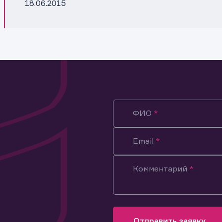
18.06.2015
ФИО
Email
Комментарий
ация предназначена только для клиентов, владеющих
ми эмитента.
оящим подтверждаю, что обладаю всеми необходимыми полно
Отправить заявку