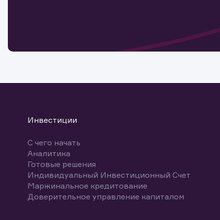
Обр
Обр
Заяв
для 
мате
Спасибо
бума
Ваше об
Спасибо!
ближайш
указ
може
Скачат
Инвестиции
С чего начать
Аналитика
Готовые решения
Индивидуальный Инвестиционный Счет
Маржинальное кредитование
Доверительное управление капиталом