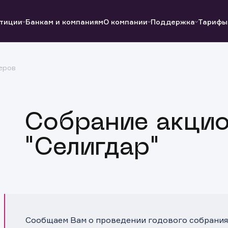
тиции
Банкам и компаниям
О компании
Поддержка
Тарифы
еров
Полезные ссылки
Полезные ссылки
Документы
Документы
QUIK
Вопросы и ответы
Реквизиты
Собрание акци
"Селигдар"
Сообщаем Вам о проведении годового собрания