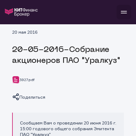
В
20 мая 2016
Войти
Стать клиентом
Л
20-05-2016-Собрание
В
В
В
инвестиции
акционеров ПАО "Уралкуз"
банкам и компаниям
о компании
поддержка
и
о 
п
тарифы
3927.pdf
с 
н
и
г
к
т
ан
ка
н
Поделиться
и
п
ба
м
у
во
до
р
о
д
Сообщаем Вам о проведении 20 июня 2016 г.
Копировать ссылку
15:00 годового общего собрания Эмитента
ПАО "Уралкуз"