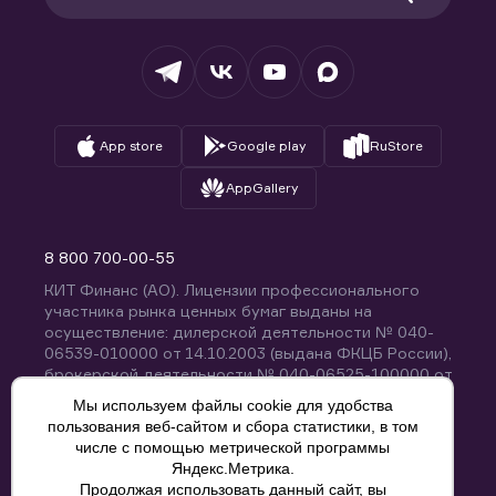
Раскрытие обязательной информации
Налогообложение
Депозитарий
База знаний
Вопросы и ответы
App store
Google play
RuStore
AppGallery
8 800 700-00-55
КИТ Финанс (АО). Лицензии профессионального
участника рынка ценных бумаг выданы на
осуществление: дилерской деятельности № 040-
06539-010000 от 14.10.2003 (выдана ФКЦБ России),
брокерской деятельности № 040-06525-100000 от
14.10.2003 (выдана ФКЦБ России), деятельности по
Мы используем файлы cookie для удобства
управлению ценными бумагами № 040-13670-
пользования веб-сайтом и сбора статистики, в том
001000 от 26.04.2012 (выдана ФСФР России),
числе с помощью метрической программы
депозитарной деятельности № 040-06467-000100
Яндекс.Метрика.
от 03.10.2003 (выдана ФКЦБ России). Без
Продолжая использовать данный сайт, вы