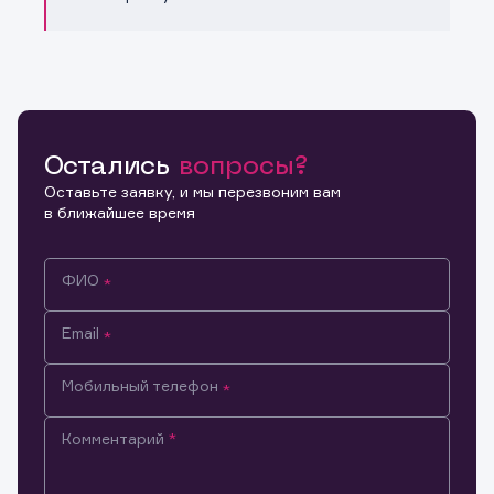
Остались
вопросы?
Оставьте заявку, и мы перезвоним вам
в ближайшее время
ФИО
Email
Мобильный телефон
Комментарий
Информация предназначена только для клиентов,
владеющих активами эмитента.
Настоящим подтверждаю, что обладаю всеми