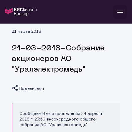
В
21 марта 2018
Войти
Стать клиентом
Л
21-03-2018-Собрание
В
В
В
инвестиции
акционеров АО
банкам и компаниям
о компании
"Уралэлектромедь"
поддержка
и
о 
п
тарифы
с 
н
и
г
к
т
Поделиться
ан
ка
н
и
п
ба
м
у
во
до
р
Сообщаем Вам о проведении 24 апреля
о
д
Копировать ссылку
2018 г. 23:59 внеочередного общего
собрания АО "Уралэлектромедь"