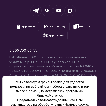
Депозитарий
База знаний
Вопросы и ответы
App store
Google play
RuStore
AppGallery
8 800 700-00-55
КИТ Финанс (АО). Лицензии профессионального
участника рынка ценных бумаг выданы на
осуществление: дилерской деятельности № 040-
06539-010000 от 14.10.2003 (выдана ФКЦБ России),
брокерской деятельности № 040-06525-100000 от
14.10.2003 (выдана ФКЦБ России), деятельности по
Мы используем файлы cookie для удобства
управлению ценными бумагами № 040-13670-
пользования веб-сайтом и сбора статистики, в том
001000 от 26.04.2012 (выдана ФСФР России),
числе с помощью метрической программы
депозитарной деятельности № 040-06467-000100
Яндекс.Метрика.
от 03.10.2003 (выдана ФКЦБ России). Без
Продолжая использовать данный сайт, вы
ограничения срока действия.
8 800 700-00-55
соглашаетесь на обработку ваших файлов cookie.