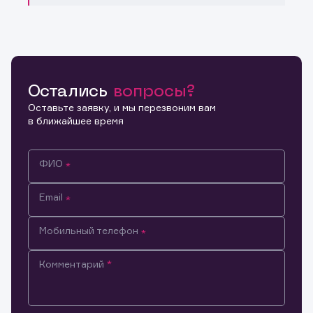
Остались
вопросы?
Оставьте заявку, и мы перезвоним вам
в ближайшее время
ФИО
Email
Мобильный телефон
Комментарий
Информация предназначена только для клиентов,
владеющих активами эмитента.
Настоящим подтверждаю, что обладаю всеми