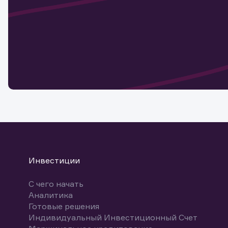
актива
Наст
Обр
Обр
Заяв
для 
мате
Спасибо
бума
Ваше об
Спасибо!
ближайш
указ
може
Скачат
Инвестиции
С чего начать
Аналитика
Готовые решения
Индивидуальный Инвестиционный Счет