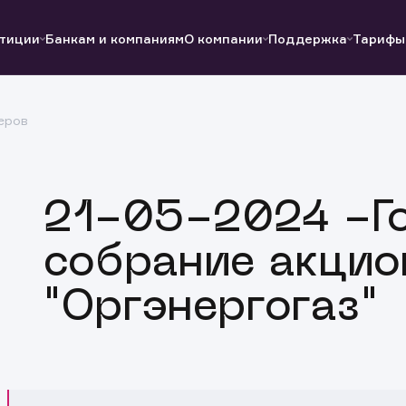
тиции
Банкам и компаниям
О компании
Поддержка
Тарифы
еров
Полезные ссылки
Полезные ссылки
Документы
Документы
QUIK
Вопросы и ответы
Реквизиты
21-05-2024 -Г
собрание акцио
"Оргэнергогаз"