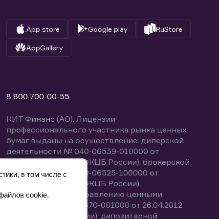
App store
Google play
RuStore
AppGallery
8 800 700-00-55
КИТ Финанс (АО). Лицензии
профессионального участника рынка ценных
бумаг выданы на осуществление: дилерской
деятельности № 040-06539-010000 от
14.10.2003 (выдана ФКЦБ России), брокерской
деятельности № 040-06525-100000 от
тики, в том числе с
14.10.2003 (выдана ФКЦБ России),
деятельности по управлению ценными
файлов cookie.
бумагами № 040-13670-001000 от 26.04.2012
(выдана ФСФР России), депозитарной