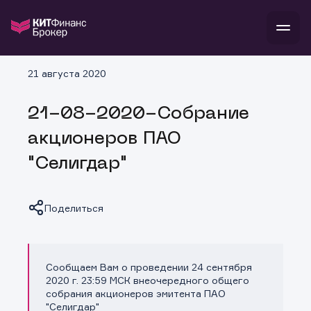
В
21 августа 2020
Войти
Стать клиентом
Л
21-08-2020-Собрание
В
В
В
инвестиции
акционеров ПАО
банкам и компаниям
о компании
"Селигдар"
поддержка
и
о 
п
тарифы
с 
н
и
г
к
т
Поделиться
ан
ка
н
и
п
ба
м
у
во
до
р
Сообщаем Вам о проведении 24 сентября
о
д
Копировать ссылку
2020 г. 23:59 МСК внеочередного общего
собрания акционеров эмитента ПАО
"Селигдар"