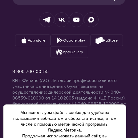
Раскрытие обязательной информации
Налогообложение
Депозитарий
База знаний
Вопросы и ответы
App store
Google play
RuStore
AppGallery
8 800 700-00-55
КИТ Финанс (АО). Лицензии профессионального
участника рынка ценных бумаг выданы на
осуществление: дилерской деятельности № 040-
06539-010000 от 14.10.2003 (выдана ФКЦБ России),
брокерской деятельности № 040-06525-100000 от
14.10.2003 (выдана ФКЦБ России), деятельности по
Мы используем файлы cookie для удобства
управлению ценными бумагами № 040-13670-
пользования веб-сайтом и сбора статистики, в том
001000 от 26.04.2012 (выдана ФСФР России),
числе с помощью метрической программы
депозитарной деятельности № 040-06467-000100
Яндекс.Метрика.
от 03.10.2003 (выдана ФКЦБ России). Без
Продолжая использовать данный сайт, вы