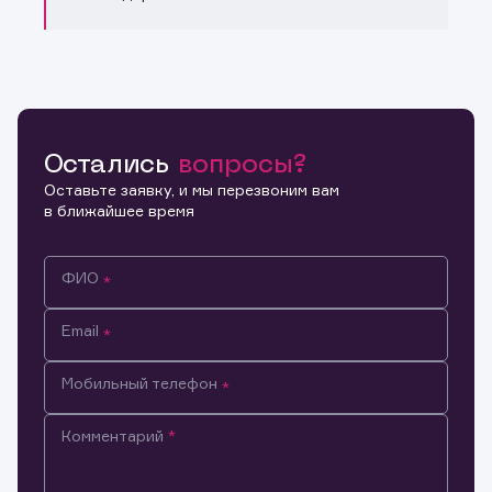
Остались
вопросы?
Оставьте заявку, и мы перезвоним вам
в ближайшее время
ФИО
Email
Мобильный телефон
Комментарий
Информация предназначена только для клиентов,
владеющих активами эмитента.
Настоящим подтверждаю, что обладаю всеми