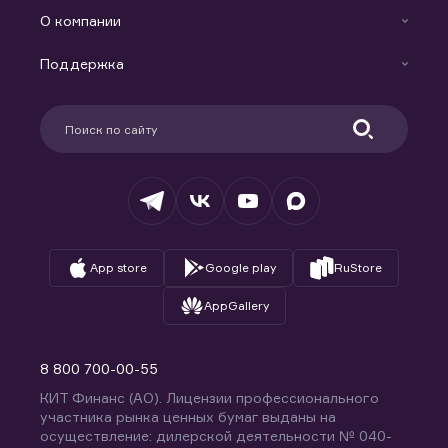
Готовые решения
Индивидуальный Инвестиционный Счет
О компании
Маржинальное кредитование
Новости
Доверительное управление капиталом
Поддержка
Контакты
Карьера в компании
Поддержка
Партнерам
Информация для клиентов
Удостоверяющий центр
Техническая поддержка
Раскрытие обязательной информации
Налогообложение
Депозитарий
База знаний
Вопросы и ответы
App store
Google play
RuStore
AppGallery
8 800 700-00-55
КИТ Финанс (АО). Лицензии профессионального
участника рынка ценных бумаг выданы на
осуществление: дилерской деятельности № 040-