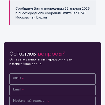
Сообщаем Вам о проведении 12 апреля 2016
Копировать ссылку
г. внеочередного собрания Эмитента ПАО
Московская Биржа
Остались
вопросы?
Оставьте заявку, и мы перезвоним вам
в ближайшее время
ФИО
Email
Мобильный телефон