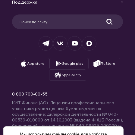
Доверительное управление капиталом
Поддержка
Контакты
Карьера в компании
Поддержка
Партнерам
Информация для клиентов
Удостоверяющий центр
Техническая поддержка
Раскрытие обязательной информации
Налогообложение
Депозитарий
База знаний
Вопросы и ответы
App store
Google play
RuStore
AppGallery
8 800 700-00-55
КИТ Финанс (АО). Лицензии профессионального
участника рынка ценных бумаг выданы на
осуществление: дилерской деятельности № 040-
06539-010000 от 14.10.2003 (выдана ФКЦБ России),
брокерской деятельности № 040-06525-100000 от
14.10.2003 (выдана ФКЦБ России), деятельности по
Мы используем файлы cookie для удобства