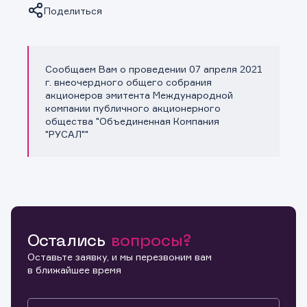
Поделиться
Сообщаем Вам о проведении 07 апреля 2021
Копировать ссылку
г. внеочердного общего собрания
акционеров эмитента Международной
компании публичного акционерного
общества "Объединенная Компания
"РУСАЛ""
Остались
вопросы?
Оставьте заявку, и мы перезвоним вам
в ближайшее время