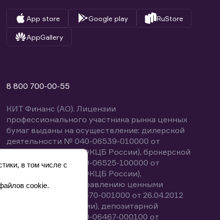
App store
Google play
RuStore
AppGallery
8 800 700-00-55
КИТ Финанс (АО). Лицензии
профессионального участника рынка ценных
бумаг выданы на осуществление: дилерской
деятельности № 040-06539-010000 от
14.10.2003 (выдана ФКЦБ России), брокерской
деятельности № 040-06525-100000 от
тики, в том числе с
14.10.2003 (выдана ФКЦБ России),
деятельности по управлению ценными
файлов cookie.
бумагами № 040-13670-001000 от 26.04.2012
(выдана ФСФР России), депозитарной
деятельности № 040-06467-000100 от