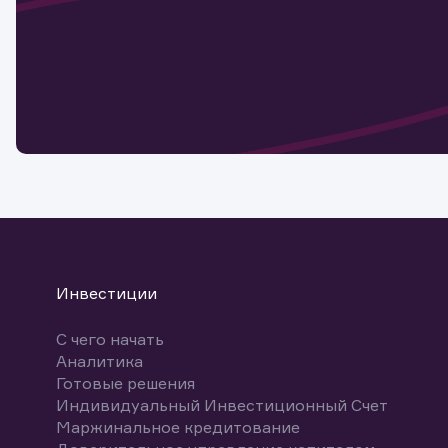
Наст
Обр
Обр
Заяв
для 
мате
Спасибо
бума
Ваше об
Спасибо!
ближайш
указ
може
Скачат
Инвестиции
С чего начать
Аналитика
Готовые решения
Индивидуальный Инвестиционный Счет
Маржинальное кредитование