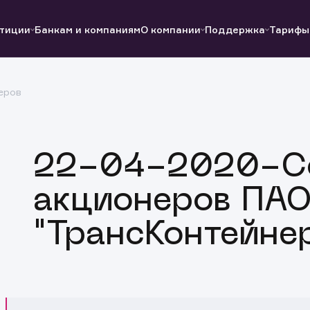
тиции
Банкам и компаниям
О компании
Поддержка
Тарифы
еров
Полезные ссылки
Полезные ссылки
Документы
Документы
QUIK
Вопросы и ответы
Реквизиты
22-04-2020-С
акционеров ПА
"ТрансКонтейне