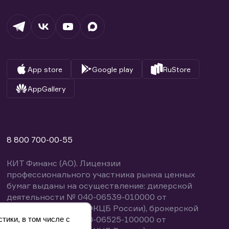
App store
Google play
RuStore
AppGallery
8 800 700-00-55
КИТ Финанс (АО). Лицензии
профессионального участника рынка ценных
бумаг выданы на осуществление: дилерской
деятельности № 040-06539-010000 от
14.10.2003 (выдана ФКЦБ России), брокерской
деятельности № 040-06525-100000 от
тики, в том числе с